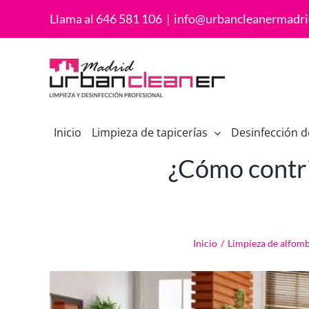
Saltar
Llama al 646 581 106
|
info@urbancleanermadri
al
contenido
Inicio
Limpieza de tapicerías
Desinfección d
¿Cómo contrib
Inicio
/
Limpieza de alfom