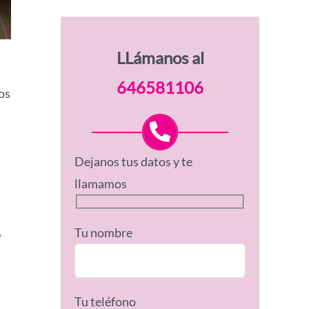
LLámanos al
646581106
os
Dejanos tus datos y te
llamamos
,
Tu nombre
Tu teléfono