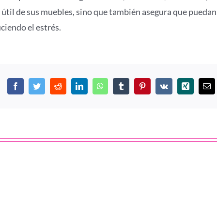
da útil de sus muebles, sino que también asegura que puedan
ciendo el estrés.
Facebook
Twitter
Reddit
LinkedIn
WhatsApp
Tumblr
Pinterest
Vk
Xing
C
el