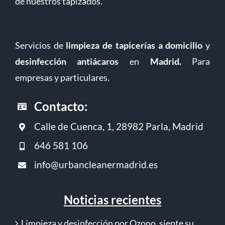
de nuestros tapizados.
Servicios de
limpieza de tapicerías a domicilio
y
desinfección antiácaros
en
Madrid
.
Para
empresas y particulares.
Contacto:
Calle de Cuenca, 1, 28982 Parla, Madrid
646 581 106
info@urbancleanermadrid.es
Noticias recientes
Limpieza y desinfección por Ozono, siente su