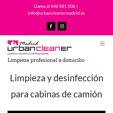
Saltar
Llama al 646 581 106
|
al
info@urbancleanermadrid.es
contenido
Facebook
Instagram
Limpieza profesional a domicilio
Limpieza y desinfección
para cabinas de camión