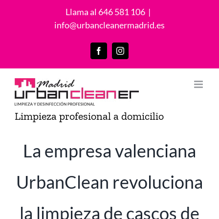
Saltar
Llama al 646 581 106
|
al
info@urbancleanermadrid.es
contenido
Facebook
Instagram
Limpieza profesional a domicilio
La empresa valenciana
UrbanClean revoluciona
la limpieza de cascos de