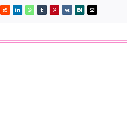
itter
Reddit
LinkedIn
WhatsApp
Tumblr
Pinterest
Vk
Xing
Correo
electrónico