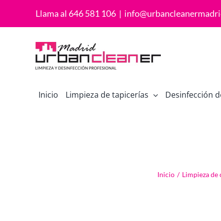
Saltar
Llama al 646 581 106
|
info@urbancleanermadri
al
contenido
Inicio
Limpieza de tapicerías
Desinfección d
Inicio
/
Limpieza de