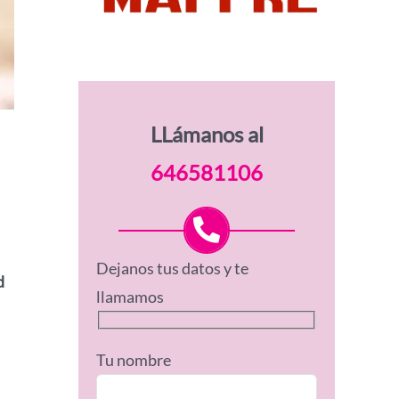
LLámanos al
646581106
Dejanos tus datos y te
d
llamamos
Tu nombre