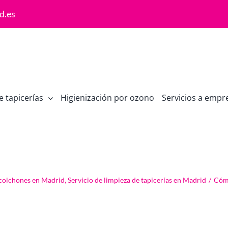
d.es
e tapicerías
Higienización por ozono
Servicios a empr
Cómo limpiar un colchón
 colchones en Madrid
,
Servicio de limpieza de tapicerías en Madrid
/
Cómo