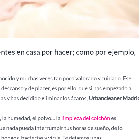
entes en casa por hacer; como por ejemplo,
conocido y muchas veces tan poco valorado y cuidado. Ese
descanso y de placer, es por ello, que si has empezado a
as y has decidido eliminar los ácaros,
Urbancleaner Madri
, la humedad, el polvo… la
limpieza del colchón
es
que nada pueda interrumpir tus horas de sueño, de lo
, hongos, bacterias y virus. Te dejamos unas