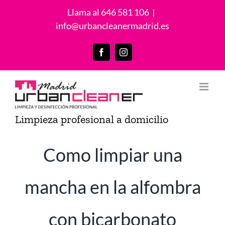
Saltar
Llama al 646 581 106
|
al
info@urbancleanermadrid.es
contenido
Facebook
Instagram
Limpieza profesional a domicilio
Como limpiar una
mancha en la alfombra
con bicarbonato