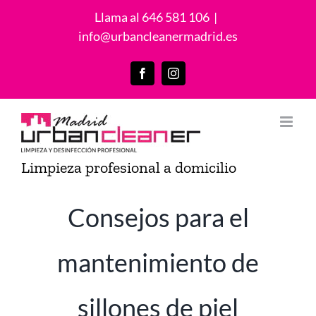
Saltar
Llama al 646 581 106
|
al
info@urbancleanermadrid.es
contenido
Facebook
Instagram
Limpieza profesional a domicilio
Consejos para el
mantenimiento de
sillones de piel