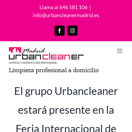
Saltar
Llama al 646 581 106
|
al
info@urbancleanermadrid.es
contenido
Facebook
Instagram
Limpieza profesional a domicilio
El grupo Urbancleaner
estará presente en la
Feria Internacional de